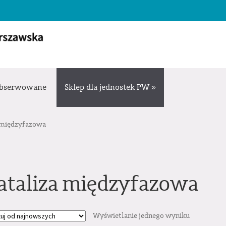
bserwowane
Sklep dla jednostek PW »
 międzyfazowa
ataliza międzyfazowa
Wyświetlanie jednego wyniku