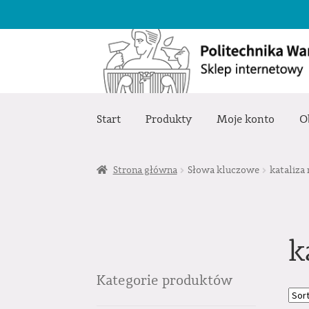
Przejdź
Przejdź
do
do
nawigacji
treści
Start
Produkty
Moje konto
O
Strona główna
Słowa kluczowe
kataliza
k
Kategorie produktów