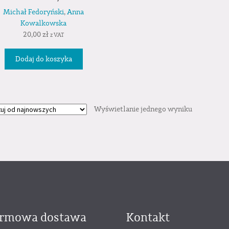
Michał Fedoryński
,
Anna
Kowalkowska
20,00
zł
z VAT
Dodaj do koszyka
Wyświetlanie jednego wyniku
rmowa dostawa
Kontakt