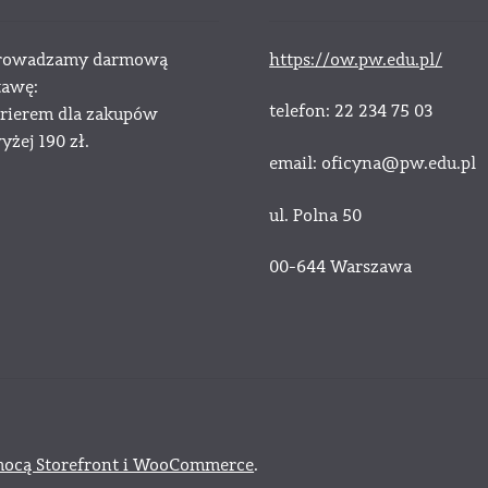
owadzamy darmową
https://ow.pw.edu.pl/
tawę:
telefon: 22 234 75 03
urierem dla zakupów
żej 190 zł.
email: oficyna@pw.edu.pl
ul. Polna 50
00-644 Warszawa
ocą Storefront i WooCommerce
.