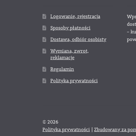
Logowanie, rejestracja
Wpr
dos
Sposoby płatności
– k
Dostawa, odbiór osobisty
powy
Wymiana, zwrot,
reklamacje
Regulamin
Polityka prywatności
© 2026
Polityka prywatności
Zbudowany za pom