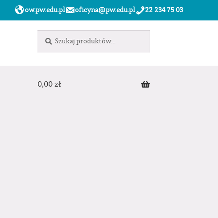
ow.pw.edu.pl
oficyna@pw.edu.pl
22 234 75 03
Szukaj:
Szukaj
0,00
zł