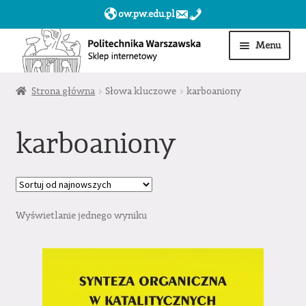
ow.pw.edu.pl
Przejdź
Przejdź
Menu
do
do
nawigacji
treści
Start
Strona główna
Słowa kluczowe
karboaniony
Produkty
karboaniony
Moje konto
Obserwowane
Wyświetlanie jednego wyniku
Sklep dla jednostek PW »