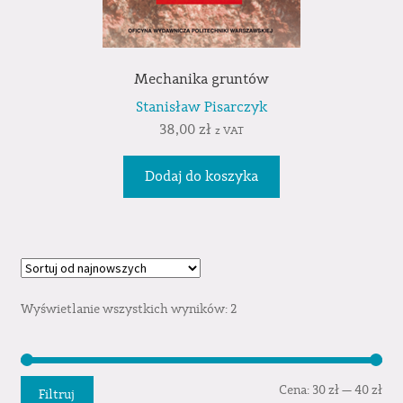
Mechanika gruntów
Stanisław Pisarczyk
38,00
zł
z VAT
Dodaj do koszyka
Wyświetlanie wszystkich wyników: 2
Cen
Cen
Cena:
30 zł
—
40 zł
Filtruj