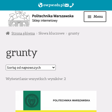
ow.pw.edu.pl
Przejdź
Przejdź
Menu
do
do
nawigacji
treści
Start
Strona główna
Słowa kluczowe
grunty
Produkty
grunty
Moje konto
Obserwowane
Wyświetlanie wszystkich wyników: 2
Sklep dla jednostek PW »