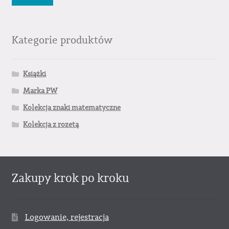
min
mak
Kategorie produktów
Książki
Marka PW
Kolekcja znaki matematyczne
Kolekcja z rozetą
Zakupy krok po kroku
Logowanie, rejestracja