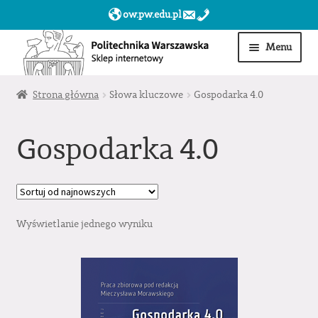
ow.pw.edu.pl
Przejdź
Przejdź
Menu
do
do
nawigacji
treści
Start
Strona główna
Słowa kluczowe
Gospodarka 4.0
Produkty
Gospodarka 4.0
Moje konto
Obserwowane
Wyświetlanie jednego wyniku
Sklep dla jednostek PW »