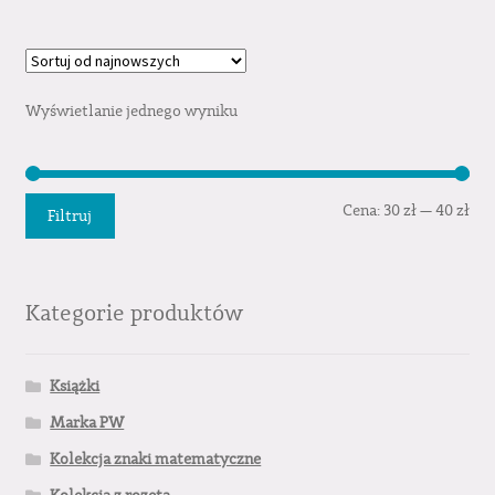
Wyświetlanie jednego wyniku
Cen
Cen
Cena:
30 zł
—
40 zł
Filtruj
min
mak
Kategorie produktów
Książki
Marka PW
Kolekcja znaki matematyczne