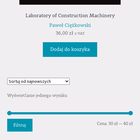
Laboratory of Construction Machinery
Paweł Ciężkowski
36,00
zł
z VAT
Dodaj do koszyka
Wyświetlanie jednego wyniku
Cen
Cen
Cena:
30 zł
—
40 zł
Filtruj
min
mak