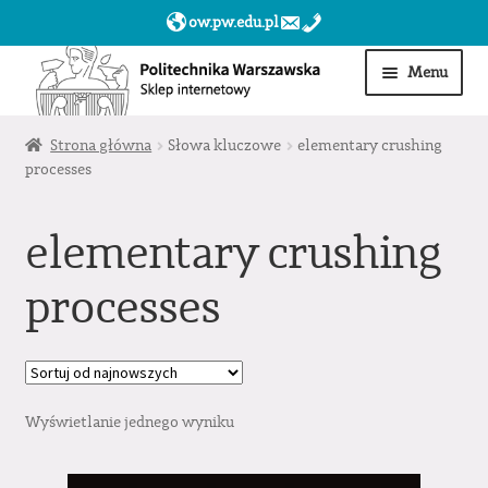
ow.pw.edu.pl
Przejdź
Przejdź
Menu
do
do
nawigacji
treści
Start
Strona główna
Słowa kluczowe
elementary crushing
processes
Produkty
elementary crushing
Moje konto
processes
Obserwowane
Sklep dla jednostek PW »
Wyświetlanie jednego wyniku