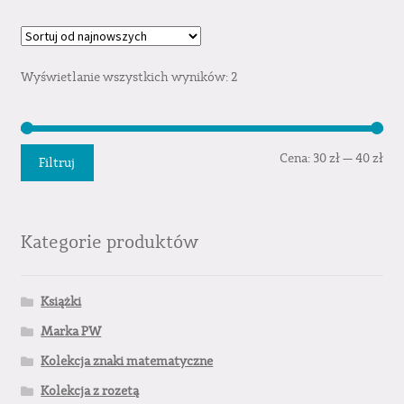
Wyświetlanie wszystkich wyników: 2
Cen
Cen
Cena:
30 zł
—
40 zł
Filtruj
min
mak
Kategorie produktów
Książki
Marka PW
Kolekcja znaki matematyczne
Kolekcja z rozetą