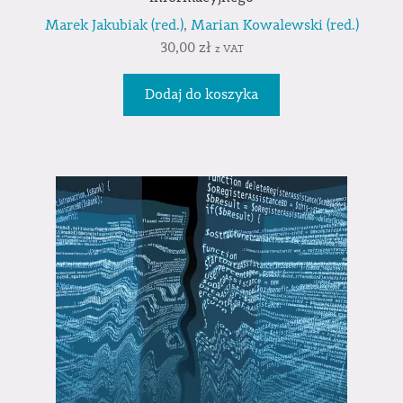
Marek Jakubiak (red.)
,
Marian Kowalewski (red.)
30,00
zł
z VAT
Dodaj do koszyka