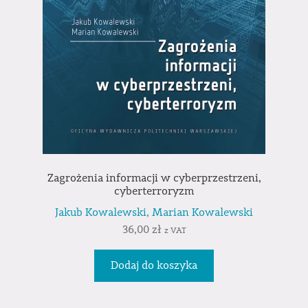
Zagrożenia informacji w cyberprzestrzeni,
cyberterroryzm
Jakub Kowalewski
,
Marian Kowalewski
36,00
zł
z VAT
Dodaj do koszyka