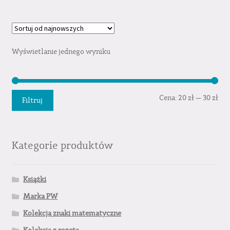
Wyświetlanie jednego wyniku
Cen
Cen
Cena:
20 zł
—
30 zł
Filtruj
min
mak
Kategorie produktów
Książki
Marka PW
Kolekcja znaki matematyczne