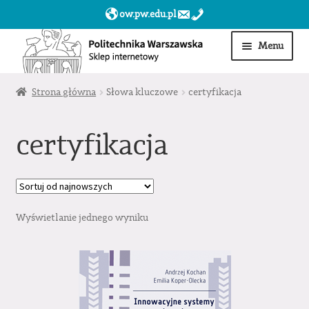
ow.pw.edu.pl
Przejdź
Przejdź
Menu
do
do
nawigacji
treści
Start
Strona główna
Słowa kluczowe
certyfikacja
Produkty
certyfikacja
Moje konto
Obserwowane
Wyświetlanie jednego wyniku
Sklep dla jednostek PW »