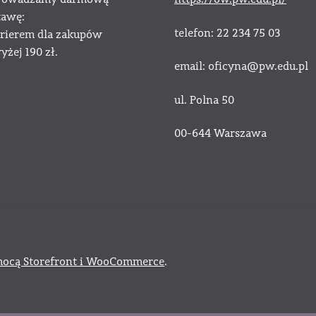
tawę:
telefon: 22 234 75 03
urierem dla zakupów
żej 190 zł.
email: oficyna@pw.edu.pl
ul. Polna 50
00-644 Warszawa
ocą Storefront i WooCommerce
.