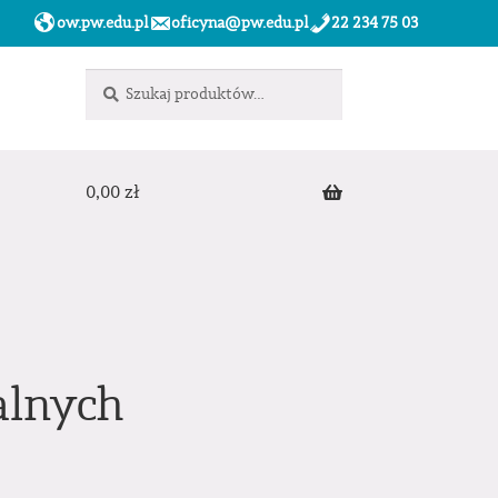
ow.pw.edu.pl
oficyna@pw.edu.pl
22 234 75 03
Szukaj:
Szukaj
0,00
zł
alnych