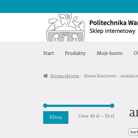
Przejdź
Przejdź
do
do
nawigacji
treści
Start
Produkty
Moje konto
O
Strona główna
Słowa kluczowe
analiza 
a
Cena
Cena
Cena:
40 zł
—
50 zł
Filtruj
min.
maks.