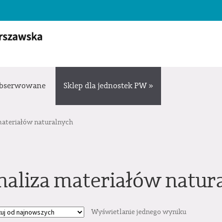
bserwowane
Sklep dla jednostek PW »
materiałów naturalnych
naliza materiałów natur
Wyświetlanie jednego wyniku