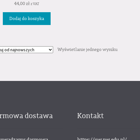
44,00
zł
z VAT
Dodaj do koszyka
Wyświetlanie jednego wyniku
rmowa dostawa
Kontakt
owadzamy darmową
https://ow.pw.edu.pl/