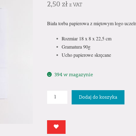
2,50
zł
z VAT
Biała torba papierowa z miętowym logo uczel
Rozmiar 18 x 8 x 22,5 cm
Gramatura 90g
Ucho papierowe skręcane
394 w magazynie
ilość
Dodaj do koszyka
Torba
papierowa
mała