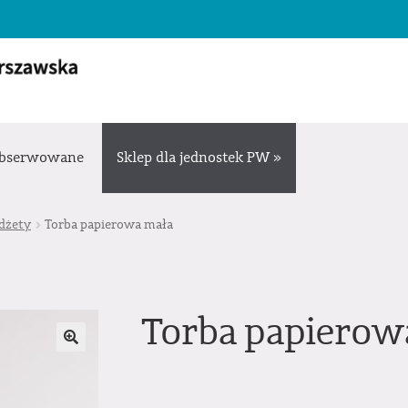
bserwowane
Sklep dla jednostek PW »
dżety
Torba papierowa mała
Torba papierow