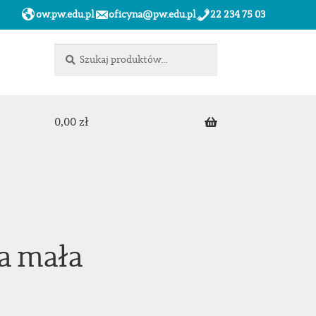
ow.pw.edu.pl
oficyna@pw.edu.pl
22 234 75 03
Szukaj:
Szukaj
0,00
zł
a mała