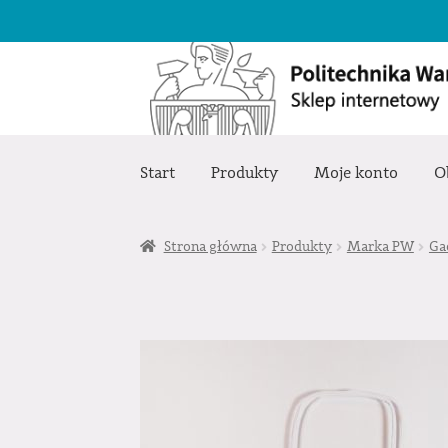
Przejdź
Przejdź
do
do
nawigacji
treści
Start
Produkty
Moje konto
O
Strona główna
Produkty
Marka PW
Ga