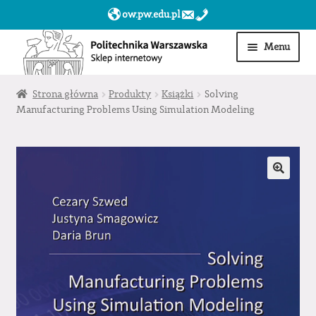
ow.pw.edu.pl
Przejdź
Przejdź
Menu
do
do
nawigacji
treści
Start
Strona główna
Produkty
Książki
Solving
Manufacturing Problems Using Simulation Modeling
Produkty
Moje konto
Obserwowane
Sklep dla jednostek PW »