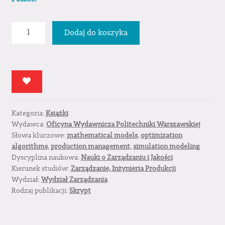
ilość
Dodaj do koszyka
Solving
Manufacturing
Problems
Using
Simulation
Modeling
Kategoria:
Książki
Wydawca:
Oficyna Wydawnicza Politechniki Warszawskiej
Słowa kluczowe:
mathematical models
,
optimization
algorithms
,
production management
,
simulation modeling
Dyscyplina naukowa:
Nauki o Zarządzaniu i Jakości
Kierunek studiów:
Zarządzanie, Inżynieria Produkcji
Wydział:
Wydział Zarządzania
Rodzaj publikacji:
Skrypt