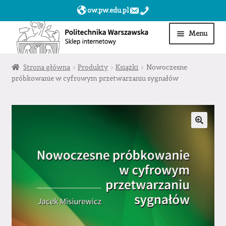
ow.pw.edu.pl
Przejdź
Przejdź
Menu
do
do
nawigacji
treści
Start
Strona główna
Produkty
Książki
Nowoczesne
próbkowanie w cyfrowym przetwarzaniu sygnałów
Produkty
Moje konto
Obserwowane
Sklep dla jednostek PW »