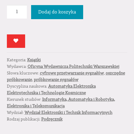
ilość
Dodaj do koszyka
Nowoczesne
próbkowanie
w
cyfrowym
przetwarzaniu
sygnałów
Kategoria:
Książki
Wydawca:
Oficyna Wydawnicza Politechniki Warszawskiej
Słowa kluczowe:
cyfrowe przetwarzanie sygnałów
,
oszczędne
próbkowanie
,
próbkowanie sygnałów
Dyscyplina naukowa:
Automatyka Elektronika
Elektrotechnika i Technologie Kosmiczne
Kierunek studiów:
Informatyka, Automatyka i Robotyka,
Elektronika i Telekomunikacja
Wydział:
Wydział Elektroniki i Technik Informacyjnych
Rodzaj publikacji:
Podręcznik