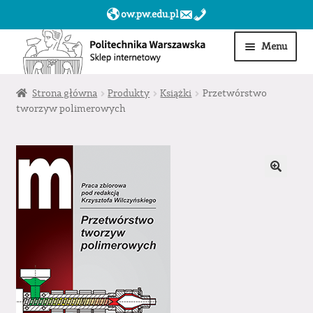
ow.pw.edu.pl
Przejdź
Przejdź
Menu
do
do
nawigacji
treści
Start
Strona główna
Produkty
Książki
Przetwórstwo
tworzyw polimerowych
Produkty
Moje konto
Obserwowane
Sklep dla jednostek PW »