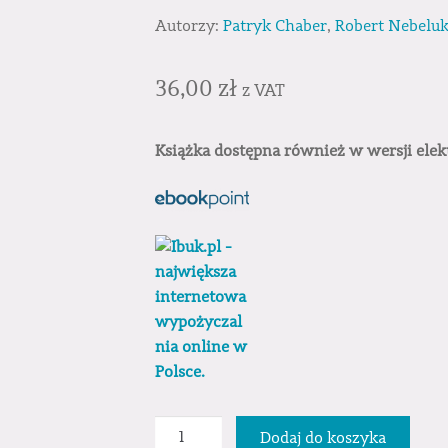
Autorzy:
Patryk Chaber
,
Robert Nebelu
36,00
zł
z VAT
Książka dostępna również w wersji elek
ilość
Dodaj do koszyka