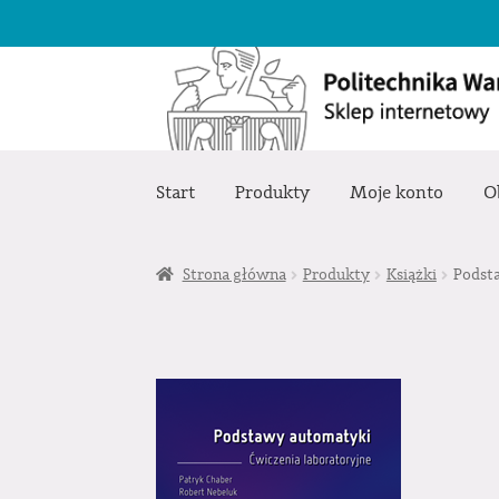
Przejdź
Przejdź
do
do
nawigacji
treści
Start
Produkty
Moje konto
O
Strona główna
Produkty
Książki
Podst