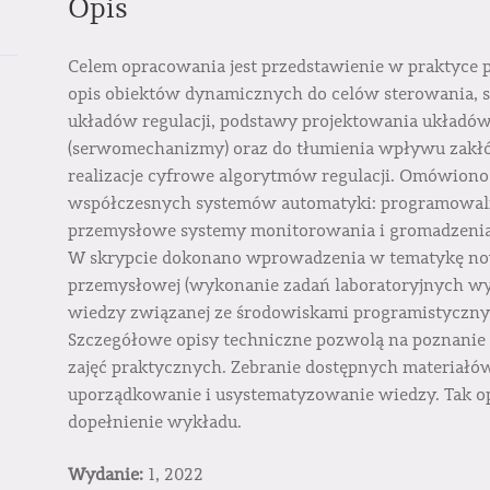
Opis
Celem opracowania jest przedstawienie w praktyce
opis obiektów dynamicznych do celów sterowania, sp
układów regulacji, podstawy projektowania układów 
(serwomechanizmy) oraz do tłumienia wpływu zakłóc
realizacje cyfrowe algorytmów regulacji. Omówiono 
współczesnych systemów automatyki: programowalne 
przemysłowe systemy monitorowania i gromadzenia
W skrypcie dokonano wprowadzenia w tematykę n
przemysłowej (wykonanie zadań laboratoryjnych w
wiedzy związanej ze środowiskami programistyczn
Szczegółowe opisy techniczne pozwolą na poznani
zajęć praktycznych. Zebranie dostępnych materiałó
uporządkowanie i usystematyzowanie wiedzy. Tak o
dopełnienie wykładu.
Wydanie:
1, 2022