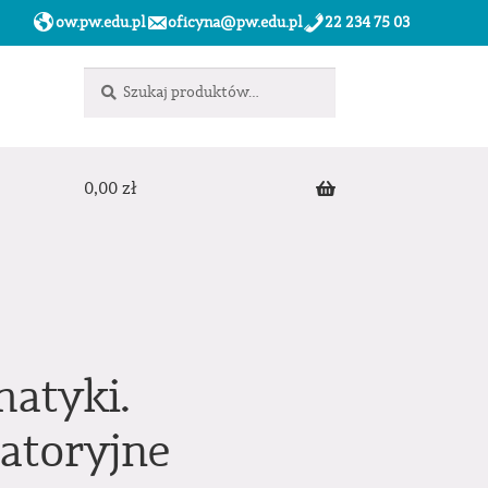
ow.pw.edu.pl
oficyna@pw.edu.pl
22 234 75 03
Szukaj:
Szukaj
0,00
zł
atyki.
atoryjne