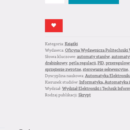
Podstawy
automatyki.
Ćwiczenia
laboratoryjne
Kategoria:
Książki
Wydawca:
Oficyna Wydawnicza Politechniki 
Słowa kluczowe:
automaty stanów
,
automaty
drabinkowy
,
pętla regulacji
,
PID
,
przeregulow
sprzężenie zwrotne
,
sterowanie sekwencyjne
,
Dyscyplina naukowa:
Automatyka Elektronika
Kierunek studiów:
Informatyka, Automatyka i
Wydział:
Wydział Elektroniki i Technik Infor
Rodzaj publikacji:
Skrypt