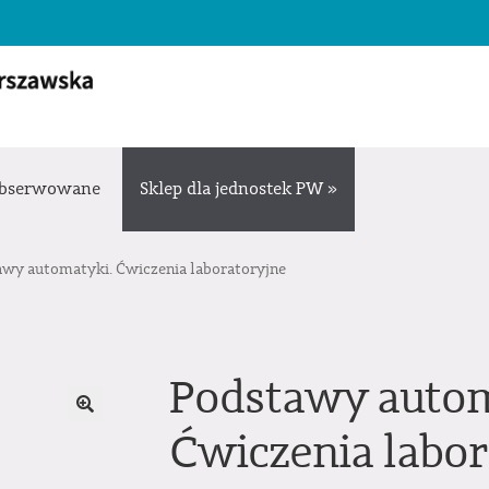
bserwowane
Sklep dla jednostek PW »
awy automatyki. Ćwiczenia laboratoryjne
Podstawy autom
Ćwiczenia labor