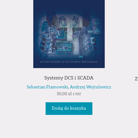
Systemy DCS i SCADA
Z
Sebastian Plamowski
,
Andrzej Wojtulewicz
30,00
zł
z VAT
Dodaj do koszyka