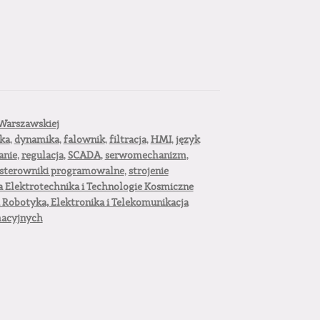
Warszawskiej
ka
,
dynamika
,
falownik
,
filtracja
,
HMI
,
język
anie
,
regulacja
,
SCADA
,
serwomechanizm
,
sterowniki programowalne
,
strojenie
 Elektrotechnika i Technologie Kosmiczne
 Robotyka, Elektronika i Telekomunikacja
macyjnych