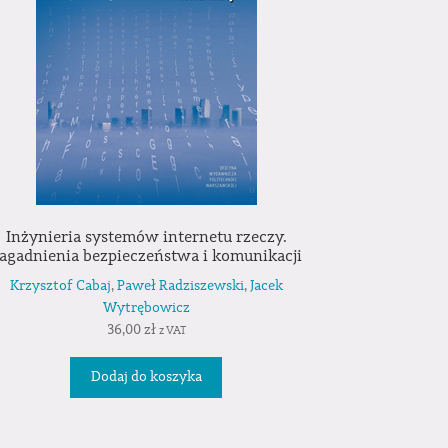
Inżynieria systemów internetu rzeczy.
agadnienia bezpieczeństwa i komunikacji
Krzysztof Cabaj
,
Paweł Radziszewski
,
Jacek
Wytrębowicz
36,00
zł
z VAT
Dodaj do koszyka