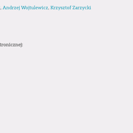
k
,
Andrzej Wojtulewicz
,
Krzysztof Zarzycki
tronicznej: