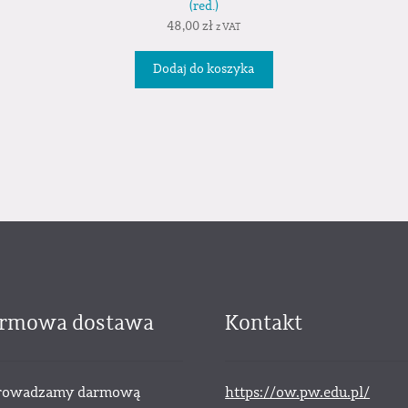
(red.)
48,00
zł
z VAT
Dodaj do koszyka
rmowa dostawa
Kontakt
owadzamy darmową
https://ow.pw.edu.pl/