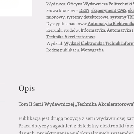
Wydawca:
Oficyna Wydawnicza Politechniki 
fizyki
Słowa kluczowe:
DESY
,
eksperyment CMS
,
ek
wysokich
mionowy
,
systemy detektorowe
,
systemy TR
energii
Dyscyplina naukowa:
Automatyka Elektronika
Kierunki studiów:
Informatyka, Automatyka i 
Technika Akceleratorowa
Wydział:
Wydział Elektroniki i Technik Infor
Rodzaj publikacji:
Monografia
Opis
Tom II Serii Wydawniczej „Technika Akceleratorowa
Publikacja jest drugą pozycją z serii wydawniczej z
Praca dotyczy zagadnień z dziedziny elektroniki (me
danych, projektowanie wielokanałowych systemów 