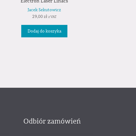
Electron Laser Linacs
Jacek Sekutowicz
29,00
zł
z VAT
Dodaj do koszyka
Odbiór zamówień