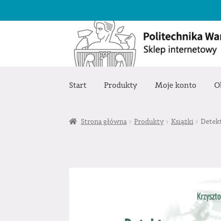
Przejdź
Przejdź
do
do
nawigacji
treści
Start
Produkty
Moje konto
O
Strona główna
Produkty
Książki
Detek