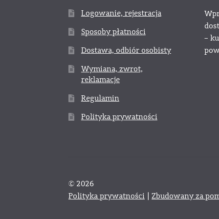
Logowanie, rejestracja
Wpr
dos
Sposoby płatności
– k
Dostawa, odbiór osobisty
powy
Wymiana, zwrot,
reklamacje
Regulamin
Polityka prywatności
© 2026
Polityka prywatności
Zbudowany za pom