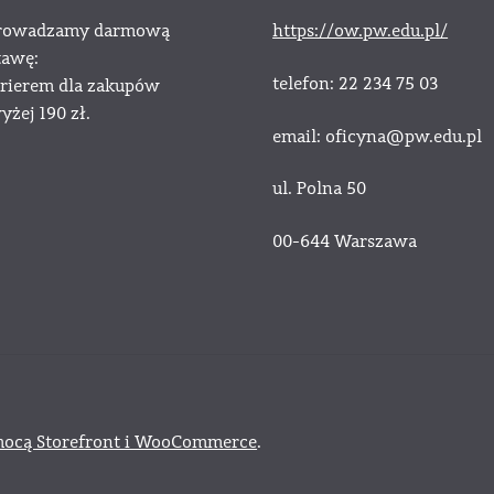
owadzamy darmową
https://ow.pw.edu.pl/
tawę:
telefon: 22 234 75 03
urierem dla zakupów
żej 190 zł.
email: oficyna@pw.edu.pl
ul. Polna 50
00-644 Warszawa
ocą Storefront i WooCommerce
.