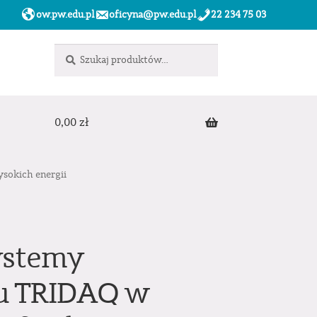
ow.pw.edu.pl
oficyna@pw.edu.pl
22 234 75 03
Szukaj:
Szukaj
0,00
zł
sokich energii
ystemy
u TRIDAQ w