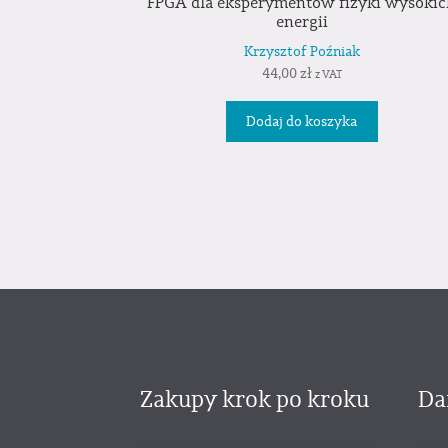
FPGA dla eksperymentów fizyki wysoki
energii
Krzysztof Poźniak
44,00
zł
z VAT
Dodaj do koszyka
Zakupy krok po kroku
Da