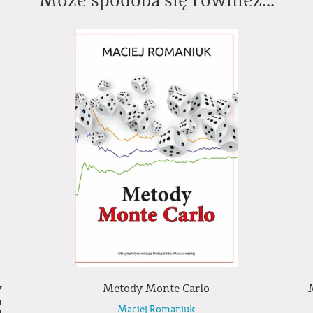
Może spodoba się również…
w
Metody Monte Carlo
h
Maciej Romaniuk