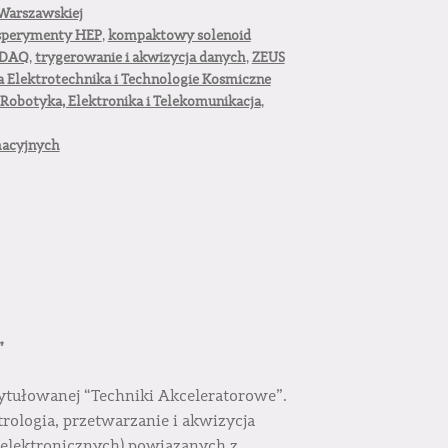
Warszawskiej
sperymenty HEP
,
kompaktowy solenoid
IDAQ
,
trygerowanie i akwizycja danych
,
ZEUS
 Elektrotechnika i Technologie Kosmiczne
Robotyka, Elektronika i Telekomunikacja
,
macyjnych
”
atytułowanej “Techniki Akceleratorowe”.
trologia, przetwarzanie i akwizycja
elektronicznych) powiązanych z