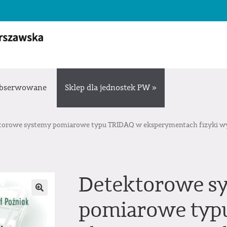
bserwowane
Sklep dla jednostek PW »
torowe systemy pomiarowe typu TRIDAQ w eksperymentach fizyki wy
Detektorowe s
pomiarowe typ