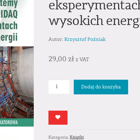
eksperymentach
wysokich energi
Autor:
Krzysztof Poźniak
29,00
zł
z VAT
ilość
Dodaj do koszyka
Detektorowe
systemy
pomiarowe
typu
TRIDAQ
w
Kategoria:
Książki
eksperymentach